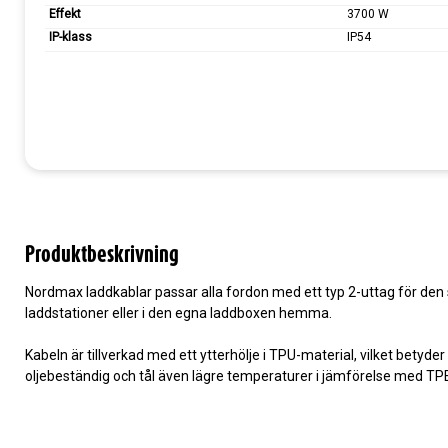
Effekt
3700 W
IP-klass
IP54
Produktbeskrivning
Nordmax laddkablar passar alla fordon med ett typ 2-uttag för den s
laddstationer eller i den egna laddboxen hemma.
Kabeln är tillverkad med ett ytterhölje i TPU-material, vilket betyder
oljebeständig och tål även lägre temperaturer i jämförelse med TP