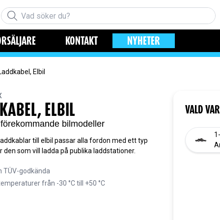
ÖRSÄLJARE
KONTAKT
NYHETER
Laddkabel, Elbil
X
KABEL, ELBIL
VALD VAR
a förekommande bilmodeller
1
ddkablar till elbil passar alla fordon med ett typ
A
r den som vill ladda på publika laddstationer.
h TÜV-godkända
temperaturer från -30 °C till +50 °C