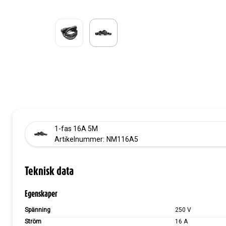
1-fas 16A 5M
Artikelnummer:
NM116A5
Teknisk data
Egenskaper
Spänning
250 V
Ström
16 A