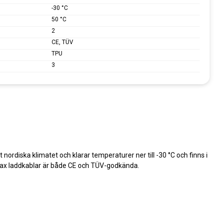
-30 °C
50 °C
2
CE, TÜV
TPU
3
nordiska klimatet och klarar temperaturer ner till -30 °C och finns i
dmax laddkablar är både CE och TÜV-godkända.