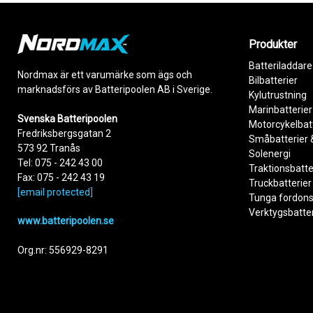
Produkter
Batteriladdare
Nordmax är ett varumärke som ägs och
Bilbatterier
marknadsförs av Batteripoolen AB i Sverige.
Kylutrustning
Marinbatterier
Svenska Batteripoolen
Motorcykelbat
Fredriksbergsgatan 2
Småbatterier 
573 92 Tranås
Solenergi
Tel: 075 - 242 43 00
Traktionsbatte
Fax: 075 - 242 43 19
Truckbatterier
[email protected]
Tunga fordons
Verktygsbatter
www.batteripoolen.se
Org.nr: 556929-8291