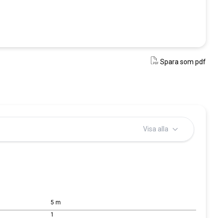
Spara som pdf
Vald variant
Välj variant i listan
Välj
Visa alla
5 m
1