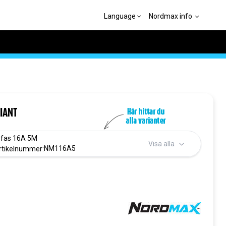
Language
Nordmax info
IANT
-fas 16A 5M
Visa alla
NM116A5
rtikelnummer: