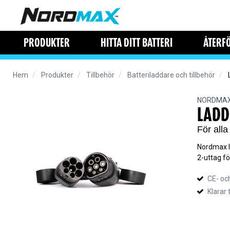
PRODUKTER
HITTA DITT BATTERI
ÅTERF
Hem
Produkter
Tillbehör
Batteriladdare och tillbehör
NORDMA
LADD
För all
Nordmax la
2-uttag fö
CE- oc
Klarar 