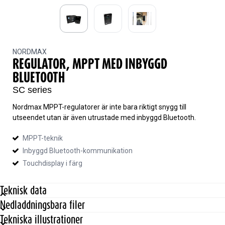
NORDMAX
REGULATOR, MPPT MED INBYGGD
BLUETOOTH
SC series
Nordmax MPPT-regulatorer är inte bara riktigt snygg till
utseendet utan är även utrustade med inbyggd Bluetooth.
MPPT-teknik
Inbyggd Bluetooth-kommunikation
Touchdisplay i färg
Teknisk data
Nedladdningsbara filer
3152_Battery voltage (V)
12/24
Tekniska illustrationer