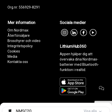
Org.nr: 556929-8291
Mer information
Sociala medier
Om Nordmax
Återförsäljare
Broschyrer och video
Integritetspolicy
LithiumHub360
Cookies
Appen hjälper dig att
Media
övervaka dina Nordmax-
Kontakta oss
batterier med Bluetooth-
funktion i realtid.
NMSC20
Visa alla