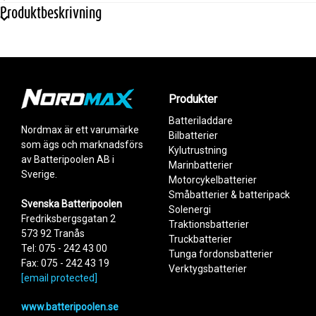
Batterispänning
12 V
Produktbeskrivning
Ström max
20 A
Dimensioner
220x148x58,8
Vikt
1,65 kg
Panelspänning max
100 Voc
Max paneleffekt, 12 V batteri
260 W
Max paneleffekt, 24 V batteri
520 W
Produkter
Produkt
Batteriladdare
NMSC20
Nordmax är ett varumärke
Bilbatterier
Nordmax MPPT-regulator: 20 A
som ägs och marknadsförs
Kylutrustning
NMSC40
av Batteripoolen AB i
Nordmax MPPT-regulator: 40 A
Marinbatterier
Sverige.
Motorcykelbatterier
Småbatterier & batteripack
Svenska Batteripoolen
Solenergi
Fredriksbergsgatan 2
Traktionsbatterier
573 92 Tranås
Truckbatterier
Tel: 075 - 242 43 00
Add as new cart row
Add to existing cart row
Tunga fordonsbatterier
Fax: 075 - 242 43 19
Verktygsbatterier
[email protected]
www.batteripoolen.se