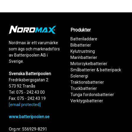
Egenskaper
Spänning
12 V
Kapacitet
24 Ah
Startström (CCA)
300 A
Produkter
Utförande
Produkt
Poltyp
T4
Batteriladdare
NMU1R300
Nordmax är ett varumärke
Klack
B00
Startbatteri, Trädgård, 12V 23Ah
Bilbatterier
som ägs och marknadsförs
NMU1300
Kylutrustning
Mått
Startbatteri, Trädgård, 12V 23Ah
av Batteripoolen AB i
Marinbatterier
Bredd
132 mm
NM896
Sverige.
Motorcykelbatterier
Startbatteri, Trädgård, 12V 28Ah
Höjd
185 mm
Småbatterier & batteripack
NM895
Svenska Batteripoolen
Längd
196 mm
Startbatteri, Trädgård, 12V 28Ah
Solenergi
Fredriksbergsgatan 2
Vikt
7,9 kg
NMU1R300AGM
Traktionsbatterier
Startbatteri, trädgård: 12 V | 25 Ah
573 92 Tranås
Truckbatterier
Tel: 075 - 242 43 00
Add as new cart row
Add to existing cart row
NMU1300AGM
Tunga fordonsbatterier
Startbatteri, trädgård: 12 V | 25 Ah
Fax: 075 - 242 43 19
Verktygsbatterier
[email protected]
www.batteripoolen.se
Org.nr: 556929-8291