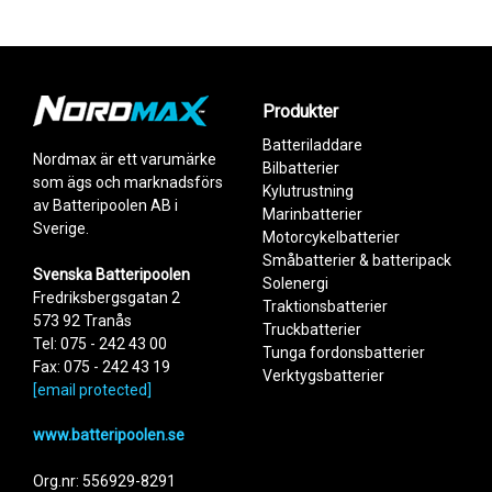
Egenskaper
Spänning
14,4 V
Kapacitet
5,2 Ah
Effekt
74,88 Wh
Celltyp
Li-ion
Produkter
Produkt
Mått
Batteriladdare
NM905
Nordmax är ett varumärke
Xiaomi Roborock ersättningsbatteri
Bredd
38 mm
Bilbatterier
Likvärdig Xiaomi orginalartikel:
som ägs och marknadsförs
Höjd
37,4 mm
Kylutrustning
STYTJ01ZHM STYTJ02ZHM BRR-
av Batteripoolen AB i
2P4S-5200S
Marinbatterier
Längd
135,6 mm
NM906
Sverige.
Motorcykelbatterier
Autocleaner, Irobot
ersättningsbatteri
Småbatterier & batteripack
Svenska Batteripoolen
NM907
Solenergi
Cleanfriend, Irobot
Fredriksbergsgatan 2
Traktionsbatterier
ersättningsbatteri
573 92 Tranås
NM908
Truckbatterier
Neato ersättningsbatteri
Tel: 075 - 242 43 00
Add as new cart row
Add to existing cart row
Tunga fordonsbatterier
Fax: 075 - 242 43 19
Verktygsbatterier
[email protected]
www.batteripoolen.se
Org.nr: 556929-8291