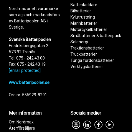
Utförande
Batteriladdare
LB3L-A
Nordmax är ett varumärke
Polställning
- +
Bilbatterier
som ägs och marknadsförs
Poltyp
B
Kylutrustning
av Batteripoolen AB i
LB3L-B
Marinbatterier
Mått
Sverige.
Motorcykelbatterier
Bredd
56 mm
LB4L-B
Småbatterier & batteripack
Svenska Batteripoolen
Höjd
110 mm
Solenergi
Fredriksbergsgatan 2
Längd
98 mm
LB5L-B
Traktionsbatterier
573 92 Tranås
Vikt
1,27 kg
Truckbatterier
Add as new cart row
Add to existing cart row
Tel: 075 - 242 43 00
LB9-B
Tunga fordonsbatterier
Fax: 075 - 242 43 19
Verktygsbatterier
[email protected]
LB10L-A2
www.batteripoolen.se
LB12A-A
Org.nr: 556929-8291
LB12AL-A2
LB12A-B
Mer information
Sociala medier
Om Nordmax
LB14L-A2
Återförsäljare