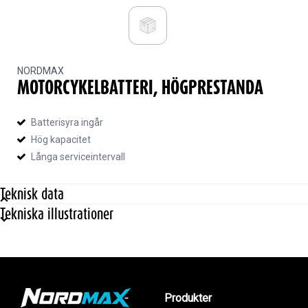
NORDMAX
MOTORCYKELBATTERI, HÖGPRESTANDA
Batterisyra ingår
Hög kapacitet
Långa serviceintervall
Teknisk data
Tekniska illustrationer
Egenskaper
Spänning
12 V
Kapacitet
3 Ah
Startström (CCA)
32 A
Celltyp
Gallerplatta
Produkter
Produkt