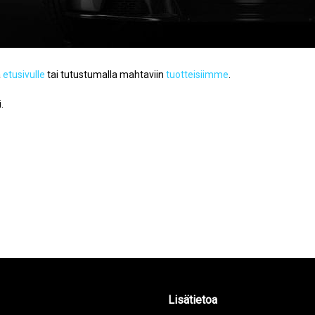
ä
etusivulle
tai tutustumalla mahtaviin
tuotteisiimme
.
.
Lisätietoa