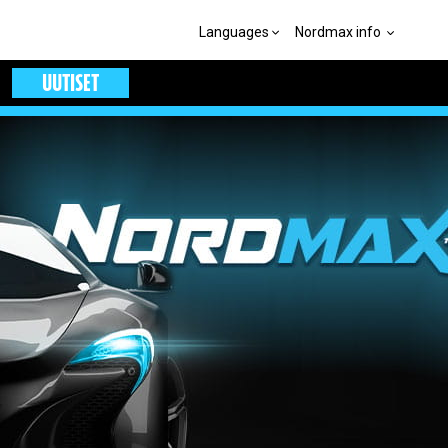
Languages
Nordmax info
UUTISET