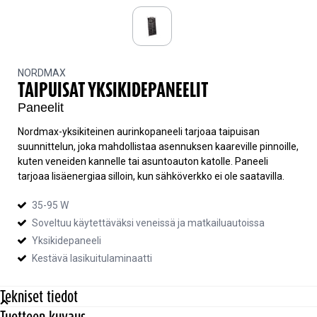
Taipuisa yksikidepaneeli
NORDMAX
TAIPUISAT YKSIKIDEPANEELIT
Paneelit
Nordmax-yksikiteinen aurinkopaneeli tarjoaa taipuisan
suunnittelun, joka mahdollistaa asennuksen kaareville pinnoille,
kuten veneiden kannelle tai asuntoauton katolle. Paneeli
tarjoaa lisäenergiaa silloin, kun sähköverkko ei ole saatavilla.
35-95 W
Soveltuu käytettäväksi veneissä ja matkailuautoissa
Yksikidepaneeli
Kestävä lasikuitulaminaatti
Tekniset tiedot
Tuotteen kuvaus