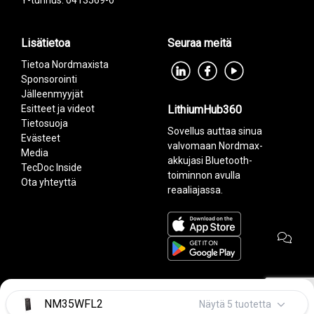
Y-tunnus: 0413569-0
Lisätietoa
Seuraa meitä
Tietoa Nordmaxista
Sponsorointi
Jälleenmyyjät
Esitteet ja videot
LithiumHub360
Tietosuoja
Sovellus auttaa sinua
Evästeet
valvomaan Nordmax-
Media
akkujasi Bluetooth-
TecDoc Inside
toiminnon avulla
Ota yhteyttä
reaaliajassa.
NM35WFL2
Näytä 5 tuotetta