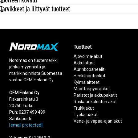
Tarvikkeet ja liittyvät tuotteet
Ominaisuudet
Teho
35 W
Avoimen virtapiirin jännite Voc
21,24 V
Mitat
Korkeus
660 mm
Leveys
360 mm
Tuotteet
Tuote
Paksuus
2,5 mm
Ajovoima-akut
NM35WFL2
Liitäntä
Nordmax on tuotemerkki,
kaapeli + mc 4
Akkulaturit
Taipuisa yksikidepaneeli 35W
jonka myynnistä ja
Paino
0,9 kg
Aurinkopaneelit
markkinoinnista Suomessa
NM55WFL
Maksimivirta (IMP)
1,97 A
Henkilöautoakut
Taipuisa yksikidepaneeli 55W
vastaa OEM Finland Oy.
Maksimijännite (VMP)
18 V
Kylmälaitteet
NM60WFL
Moottoripyöräakut
Taipuisa yksikidepaneeli 60W
OEM Finland Oy
Paristot ja akkupaketit
Fiskarsinkatu 3
NM85WFL
Raskaankaluston akut
Taipuisa yksikidepaneeli 85W
20750 Turku
Trukkiakut
Puh: 0207 499 499
Add as new cart row
Add to existing cart row
NM95WFL
Työkaluakut
Sähköposti:
Taipuisa yksikidepaneeli 95W
Vene- ja vapaa-ajan akut
[email protected]