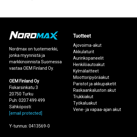
Tuotteet
Ajovoima-akut
Nordmax on tuotemerkki,
Akkulaturit
jonka myynnistä ja
Aurinkopaneelit
markkinoinnista Suomessa
Henkilöautoakut
vastaa OEM Finland Oy.
Kylmälaitteet
Moottoripyöräakut
OEM Finland Oy
Paristot ja akkupaketit
Fiskarsinkatu 3
Raskaankaluston akut
20750 Turku
Trukkiakut
Puh: 0207 499 499
Työkaluakut
Sähköposti:
Vene- ja vapaa-ajan akut
[email protected]
Y-tunnus: 0413569-0